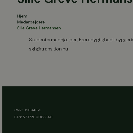
Hjem
Medarbejdere
Sille Greve Hermansen
Studentermedhjælper, Bæredygtighed i byggeri
sgh@transition.nu
CVR.: 35894373
EAN: 5797200083340