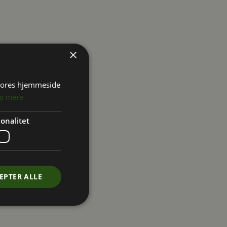
×
 vores hjemmeside
s mere
onalitet
EPTER ALLE