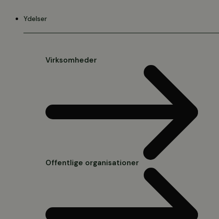
Videre
til
Ydelser
indhold
Virksomheder
Offentlige organisationer