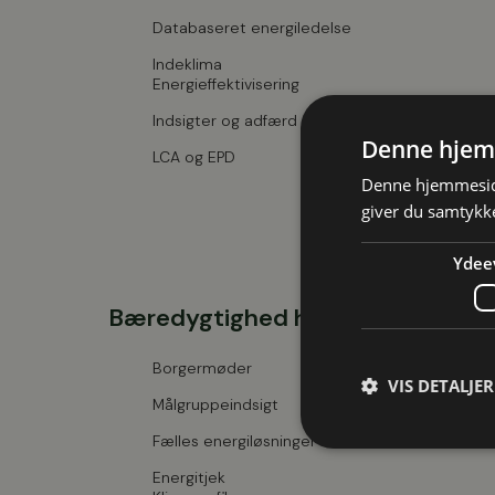
Databaseret energiledelse
Indeklima
Energieffektivisering
Indsigter og adfærd
Denne hjem
LCA og EPD
Denne hjemmeside
giver du samtykke
Ydee
Bæredygtighed hos borgere
Borgermøder
VIS DETALJER
Målgruppeindsigt
Fælles energiløsninger
Energitjek