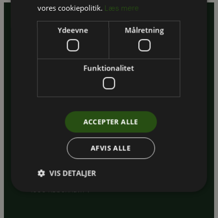
vores cookiepolitik.
Læs mere
Ydeevne
Målretning
CVR.: 35894373
EAN: 5797200083340
Funktionalitet
Aarhus
Havnevej 1, 2. sal
8000 Aarhus C
ACCEPTER ALLE
AFVIS ALLE
København
VIS DETALJER
Regnbuepladsen 7, 5. sal
1550 København V