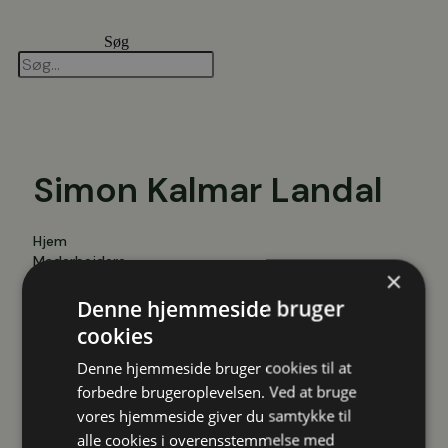
Videre
til
Søg
indhold
Simon Kalmar Landal
Hjem
Medarbejdere
×
Simon Kalmar Landal
Denne hjemmeside bruger
Studentermedhjælper, Energi og Indeklima
cookies
skl@transition.nu
Denne hjemmeside bruger cookies til at
forbedre brugeroplevelsen. Ved at bruge
vores hjemmeside giver du samtykke til
alle cookies i overensstemmelse med