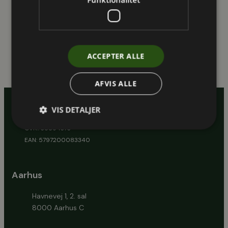
Vi følger op 1. april i København og vi glæder os
allerede.
Foto: Max Rosborg
ACCEPTER ALLE
AFVIS ALLE
VIS DETALJER
CVR.: 35894373
EAN: 5797200083340
Aarhus
Havnevej 1, 2. sal
8000 Aarhus C