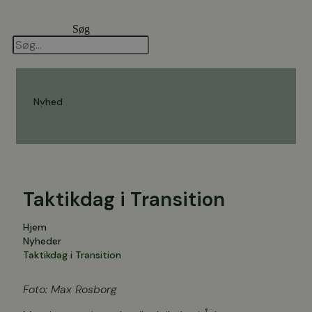
Videre
til
Søg
indhold
Nyhed
31. januar 2019
Taktikdag i Transition
Hjem
Nyheder
Taktikdag i Transition
Foto: Max Rosborg