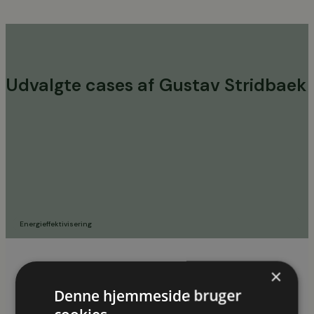
Udvalgte cases af Gustav Stridbaek
Energieffektivisering
Petersen Tegl A/S vil opføre ny fløj med fokus på
×
energibesparende tiltag
Denne hjemmeside bruger