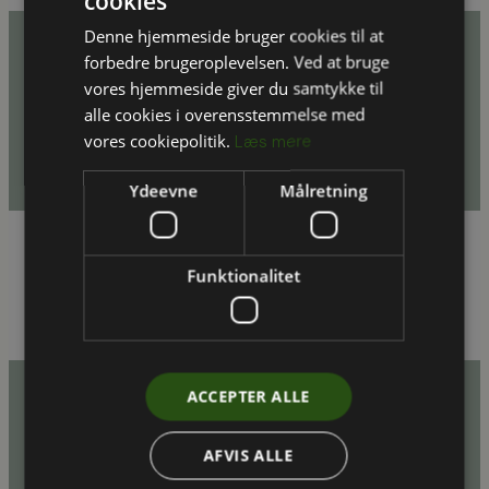
cookies
Denne hjemmeside bruger cookies til at
forbedre brugeroplevelsen. Ved at bruge
vores hjemmeside giver du samtykke til
alle cookies i overensstemmelse med
vores cookiepolitik.
Læs mere
Ydeevne
Målretning
Energieffektivisering
Kongernes Samling har fået udført
Funktionalitet
energiscreeninger på Koldinghus, Rosenborg
Slot og Amalienborgmuseet
ACCEPTER ALLE
AFVIS ALLE