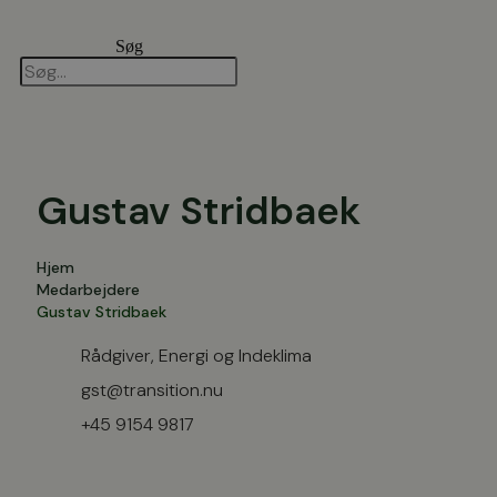
Videre
til
Søg
indhold
Gustav Stridbaek
Hjem
Medarbejdere
Gustav Stridbaek
Rådgiver, Energi og Indeklima
gst@transition.nu
+45 9154 9817