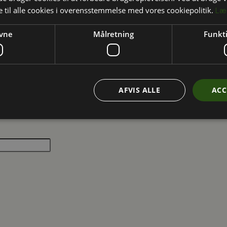
 til alle cookies i overensstemmelse med vores cookiepolitik.
Læ
vne
Målretning
Funkti
AFVIS ALLE
ACC