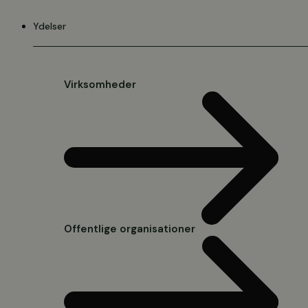
Videre
til
Ydelser
indhold
Virksomheder
Offentlige organisationer