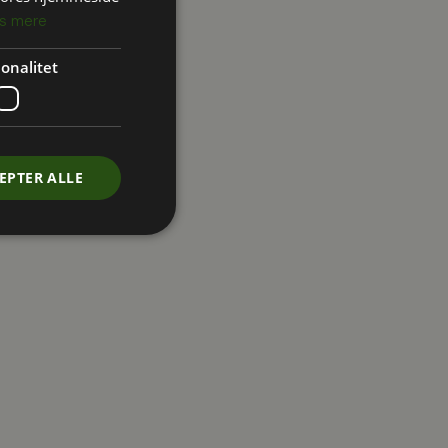
s mere
onalitet
EPTER ALLE