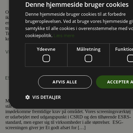
Denne hjemmeside bruger cookies
OBS: Der har været stor interesse for stillingen, og vi tager derfor
Denne hjemmeside bruger cookies til at forbedre
ikke imod flere ansøgninger Er du vores nye
brugeroplevelsen. Ved at bruge vores hjemmeside gi
energiledelsesrådgiver? Vil du være med til at understøtte
samtykke til alle cookies i overensstemmelse med v
transitionen til et mere bæredygtigt samfund? Som rådgiver ved
Transition vil du få en hverdag fyldt med spændende projekter, gode
cookiepolitik.
Læs mere
kolleger og rig mulighed for at præge […]
Ydeevne
Målretning
Funktion
Vi har udgivet vores første ESG-rapport
ESG-screening til SMV’er
AFVIS ALLE
ACCEPTER 
VIS DETALJER
Med en ESG-screening kan I få et billede af, hvor jeres virksomhed
står lige nu, så I kan forbedre jeres eksisterende ESG-indsats og
imødekomme fremtidige krav på området. Vores screeningsværktøj
er udarbejdet med udgangspunkt i CSRD og den tilhørende ESRS-
standard, men egner sig til virksomheder i alle størrelser. ESG-
screeningen giver jer Et godt afsæt for […]