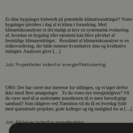
Er dine bygninger forberedt på potentielle klimaforandringer? Vores
bygninger påvirkes i dag af et klima i forandring. Med
klimarisikoanalyser er det muligt at lave en systematisk evaluering
af, hvordan en bygning eller ejendom kan blive påvirket af
fremtidige klimaændringer. Resultatet af klimarisikoanalyse er en
risikovurdering, der både rummer kvantitative data og kvalitative
indsigter. Analysen giver […]
Job: Projektleder indenfor energieffektivisering
OBS: Der har været stor interesse for stillingen, og vi tager derfor
ikke imod flere ansøgninger Er du vores nye energirådgiver? Vil
du være med til at understøtte transitionen til et mere bæredygtigt
samfund? Som rådgiver ved Transition vil du få en hverdag fyldt
med spændende projekter, gode kolleger og rig mulighed for at […]
Job: Rådgiver indenfor energiledelse