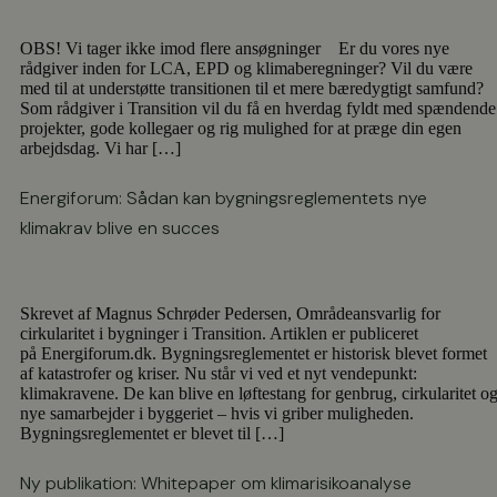
OBS! Vi tager ikke imod flere ansøgninger Er du vores nye
rådgiver inden for LCA, EPD og klimaberegninger? Vil du være
med til at understøtte transitionen til et mere bæredygtigt samfund?
Som rådgiver i Transition vil du få en hverdag fyldt med spændende
projekter, gode kollegaer og rig mulighed for at præge din egen
arbejdsdag. Vi har […]
Energiforum: Sådan kan bygningsreglementets nye
klimakrav blive en succes
Skrevet af Magnus Schrøder Pedersen, Områdeansvarlig for
cirkularitet i bygninger i Transition. Artiklen er publiceret
på Energiforum.dk. Bygningsreglementet er historisk blevet formet
af katastrofer og kriser. Nu står vi ved et nyt vendepunkt:
klimakravene. De kan blive en løftestang for genbrug, cirkularitet o
nye samarbejder i byggeriet – hvis vi griber muligheden.
Bygningsreglementet er blevet til […]
Ny publikation: Whitepaper om klimarisikoanalyse