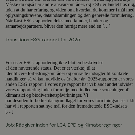
Måske du også har andre ansvarsområder, og ESG er landet hos dig
uden at du har erfaring og viden om, hvordan du kommer i mål med
oplysningskravene, dataindsamlingen og den generelle formulering.
Når først ESG-rapporten deles med kunder, banker og
samarbejdspartnere, bliver den hurtigt mere end en […]
Transitions ESG-rapport for 2025
For os er ESG-rapportering ikke blot en beskrivelse
af den nuværende status. Det er et værktøj til at
identificere forbedringsområder og omsætte indsigter til konkrete
handlinger, så vi kan udvikle os år efter år. 2025-rapporten er vores
anden ESG-rapport. I vores nye rapport har vi blandt andet udvidet
vores rapportering inden for miljø med indledende screeninger af
klimarisici og biodiversitetspåvirkninger. Vi
har desuden forbedret datagrundlaget for vores forretningsrejser i k
har vi i rapporten sat nye mål for den fremadrettede ESG-indsats.
[…]
Job: Rådgiver inden for LCA, EPD og Klimaberegninger