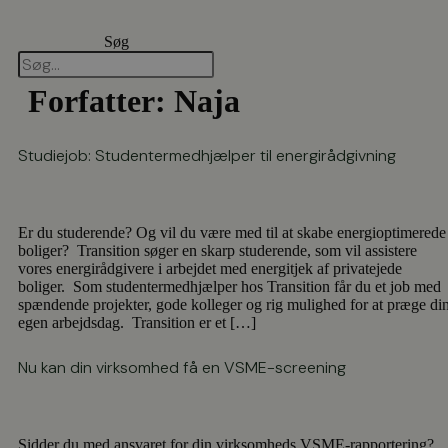
Videre
til
Søg
indhold
Forfatter:
Naja
Studiejob: Studentermedhjælper til energirådgivning
Er du studerende? Og vil du være med til at skabe energioptimerede
boliger? Transition søger en skarp studerende, som vil assistere
vores energirådgivere i arbejdet med energitjek af privatejede
boliger. Som studentermedhjælper hos Transition får du et job med
spændende projekter, gode kolleger og rig mulighed for at præge di
egen arbejdsdag. Transition er et […]
Nu kan din virksomhed få en VSME-screening
Sidder du med ansvaret for din virksomheds VSME-rapportering?