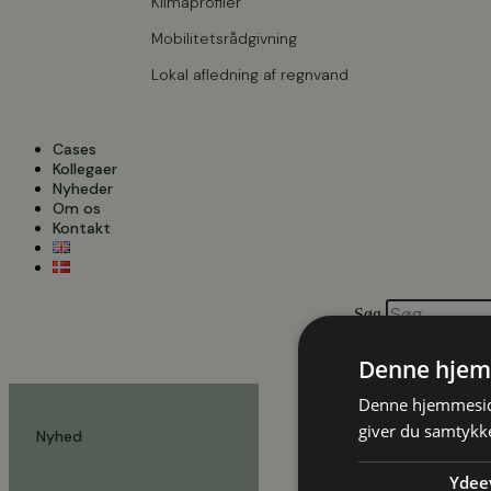
Klimaprofiler
Mobilitetsrådgivning
Lokal afledning af regnvand
Cases
Kollegaer
Nyheder
Om os
Kontakt
Søg
Denne hjem
Denne hjemmeside
giver du samtykke
Nyhed
17. juni 2020
Ydee