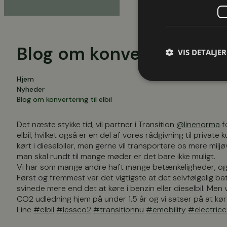
Blog om konvertering til e
VIS DETALJER
Hjem
Nyheder
Blog om konvertering til elbil
Det næste stykke tid, vil partner i Transition
@linenorma
f
elbil, hvilket også er en del af vores rådgivning til privat
kørt i dieselbiler, men gerne vil transportere os mere miljø
man skal rundt til mange møder er det bare ikke muligt.
Vi har som mange andre haft mange betænkeligheder, og v
Først og fremmest var det vigtigste at det selvfølgelig bat
svinede mere end det at køre i benzin eller dieselbil. Men 
CO2 udledning hjem på under 1,5 år og vi satser på at køre
Line
#elbil
#lessco2
#transitionnu
#emobility
#electricc