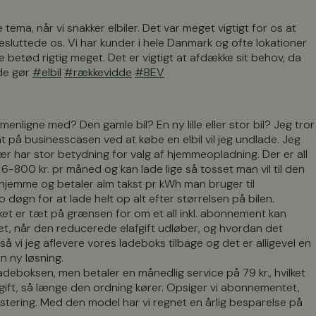
ema, når vi snakker elbiler. Det var meget vigtigt for os at
sluttede os. Vi har kunder i hele Danmark og ofte lokationer
e betød rigtig meget. Det er vigtigt at afdække sit behov, da
 de gør
#elbil
#rækkevidde
#BEV
enligne med? Den gamle bil? En ny lille eller stor bil? Jeg tror
ent på businesscasen ved at købe en elbil vil jeg undlade. Jeg
sær har stor betydning for valg af hjemmeopladning. Der er all
-800 kr. pr måned og kan lade lige så tosset man vil til den
erhjemme og betaler alm takst pr kWh man bruger til
 døgn for at lade helt op alt efter størrelsen på bilen.
et er tæt på grænsen for om et all inkl. abonnement kan
iftet, når den reducerede elafgift udløber, og hvordan det
 vi jeg aflevere vores ladeboks tilbage og det er alligevel en
en ny løsning.
v ladeboksen, men betaler en månedlig service på 79 kr., hvilket
ift, så længe den ordning kører. Opsiger vi abonnementet,
estering. Med den model har vi regnet en årlig besparelse på