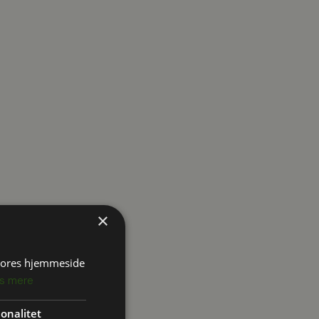
×
 vores hjemmeside
s mere
onalitet