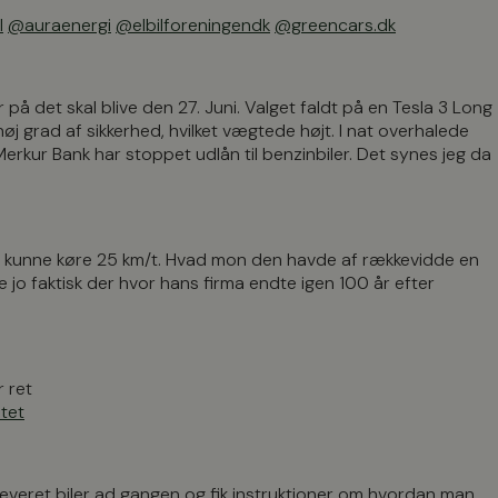
l
@auraenergi
@elbilforeningendk
@greencars.dk
r på det skal blive den 27. Juni. Valget faldt på en Tesla 3 Long
j grad af sikkerhed, hvilket vægtede højt. I nat overhalede
kur Bank har stoppet udlån til benzinbiler. Det synes jeg da
den kunne køre 25 km/t. Hvad mon den havde af rækkevidde en
jo faktisk der hvor hans firma endte igen 100 år efter
r ret
tet
udleveret biler ad gangen og fik instruktioner om hvordan man