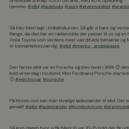
drivmiddel til knap 11.000 om året, med 80% opladning
hjemme.
#elbil
#ladeboks
#spirii
#grønmobilitet
#grønbi
Så blev bilen lagt i indkøbskurven. Så går vi bare og vente
Range, da den har en rækkevidde der passer til os og en hø
Tesla Toyota som verdens mest værdifulde bilmærke og Mer
er bemærkelsesværdig.
#elbil
@merkur_andelskasse
Den første elbil var en Porsche og blev lavet i 1898 🙂 
kold vinterdag i modvind. Men Ferdinand Porsche startede 
🙂
#electriccar
#porsche
På Hotels.com kan man tilvælge ladestander til elbil. Det e
genialt!
#elbil
#ladestander
@hotelsdotcom
#grønmobili
Så kom dagen hvor vi fik bilen! Vi var 10-15 hold der fik 