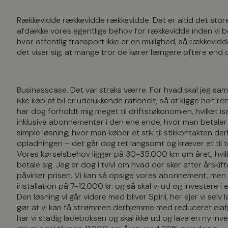
Rækkevidde rækkevidde rækkevidde. Det er altid det store t
afdække vores egentlige behov for rækkevidde inden vi be
hvor offentlig transport ikke er en mulighed, så rækkevidd
det viser sig, at mange tror de kører længere oftere end
Businesscase. Det var straks værre. For hvad skal jeg samm
ikke køb af bil er udelukkende rationelt, så at kigge helt r
har dog forholdt mig meget til driftstøkonomien, hvilket i
inklusive abonnementer i den ene ende, hvor man betaler 6
simple løsning, hvor man køber et stik til stikkontakten d
opladningen – det går dog ret langsomt og kræver et til to
Vores kørselsbehov ligger på 30-35.000 km om året, hvilk
betale sig. Jeg er dog i tvivl om hvad der sker efter årsk
påvirker prisen. Vi kan så opsige vores abonnement, men så
installation på 7-12.000 kr. og så skal vi ud og investere i 
Den løsning vi går videre med bliver Spirii, her ejer vi sel
gør at vi kan få strømmen derhjemme med reduceret elafg
har vi stadig ladeboksen og skal ikke ud og lave en ny inv