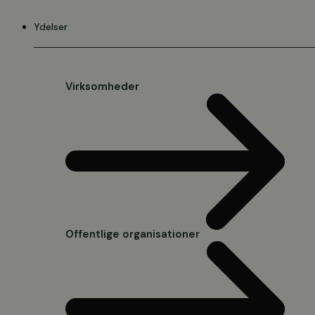
Videre
til
Ydelser
indhold
Virksomheder
Offentlige organisationer