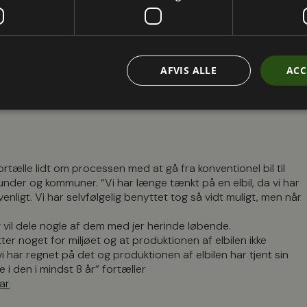
lbil
AFVIS ALLE
ACC
ortælle lidt om processen med at gå fra konventionel bil til
e kunder og kommuner. “Vi har længe tænkt på en elbil, da vi har
venligt. Vi har selvfølgelig benyttet tog så vidt muligt, men når
il dele nogle af dem med jer herinde løbende.
ter noget for miljøet og at produktionen af elbilen ikke
vi har regnet på det og produktionen af elbilen har tjent sin
 i den i mindst 8 år“ fortæller
ar