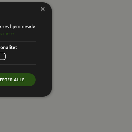
×
 vores hjemmeside
s mere
onalitet
EPTER ALLE