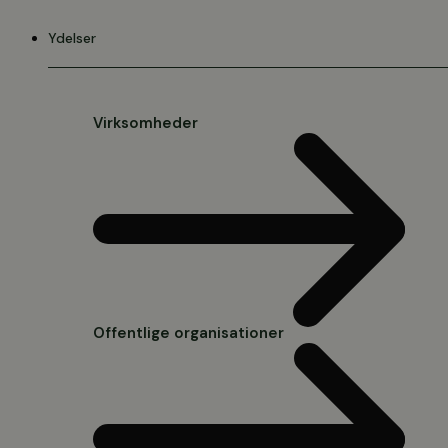
Videre
til
Ydelser
indhold
Virksomheder
Offentlige organisationer