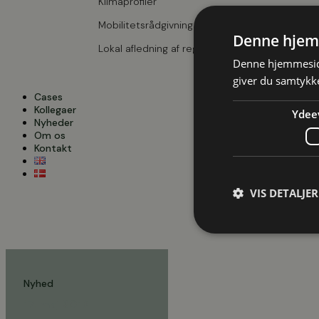
Klimaprofiler
Mobilitetsrådgivning
Denne hjem
Lokal afledning af regnvand
Denne hjemmeside
giver du samtykke
Cases
Kollegaer
Ydee
Nyheder
Om os
Kontakt
VIS DETALJER
Søg
Nyhed
17. maj 2016