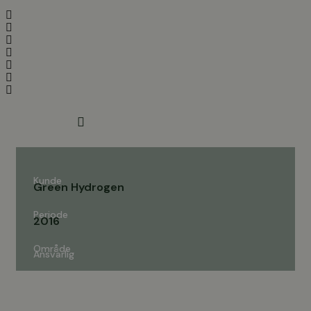
Videre
til
indhold
Kunde
Green Hydrogen
Periode
2016
Område
Ansvarlig