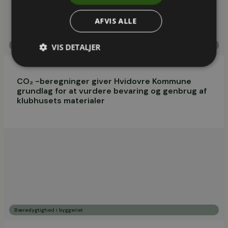
AFVIS ALLE
,
Bæredygtighed i byggeriet
LCA og EPD
VIS DETALJER
CO₂ -beregninger giver Hvidovre Kommune
grundlag for at vurdere bevaring og genbrug af
klubhusets materialer
Bæredygtighed i byggeriet