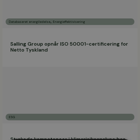
,
Databaseret energiledelse
Energieffektivisering
Salling Group opnår ISO 50001-certificering for
Netto Tyskland
ESG
Styrkede kompetencer i klimarisikoanalyse hos