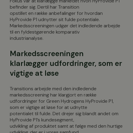
Fokus var at klarlægge markedet hvori HyProvide P1
befinder sig. Dertil har Transition
opstillet en række anbefalinger for hvordan
HyProvide P1 udnytter sit fulde potentiale.
Markedsscreeningen udgør det indledende arbejde
til en fyldestgørende komparativ
industrianalyse.
Markedsscreeningen
klarlægger udfordringer, som er
vigtige at løse
Transitions arbejde med den indledende
markedsscreening har klargjort en række
udfordringer for Green Hydrogens HyProvide P1,
som er vigtige at løse for at udnytte
potentialet til fulde. Det drejer sig blandt andet om
HyProvide P1’s kundesegment,
udvikling af produktet samt at følge med den hurtige
udvikling, der er i vores samfund.