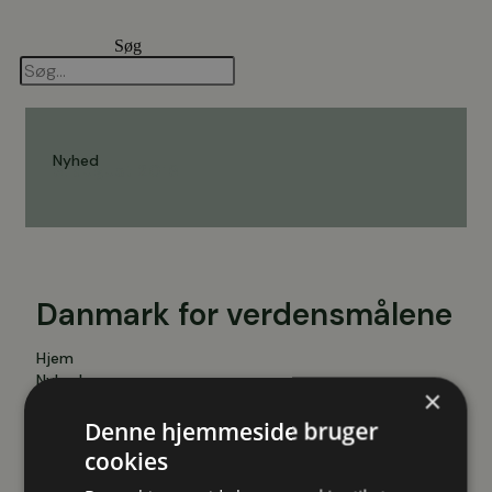
Videre
til
Søg
indhold
Nyhed
9. august 2019
Danmark for verdensmålene
Hjem
Nyheder
×
Danmark for verdensmålene
Denne hjemmeside bruger
cookies
Transition & Viegand Maagøe deltager på vegne af
Energistyrelsen i en stor kampagne for FN’s