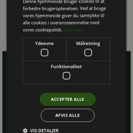
Denne hjemmeside bruger cookies til at
verdensmål som kommer rundt til 48 byer i løbet af
forbedre brugeroplevelsen. Ved at bruge
de næste mange måneder. Det bliver nogle gode
vores hjemmeside giver du samtykke til
måneder – vi ses derude 🙂
alle cookies i overensstemmelse med
Læs Energistyrelsens pressemeddelelse
vores cookiepolitik.
Læs mere
her:
Pressemeddelelse om Danmark for målene
Ydeevne
Målretning
Funktionalitet
CVR.: 35894373
EAN: 5797200083340
ACCEPTER ALLE
Aarhus
Havnevej 1, 2. sal
AFVIS ALLE
8000 Aarhus C
VIS DETALJER