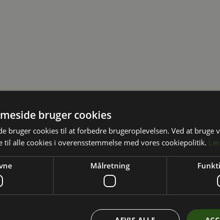
meside bruger cookies
ingstilbud på
 bruger cookies til at forbedre brugeroplevelsen. Ved at bruge
 til alle cookies i overensstemmelse med vores cookiepolitik.
Læ
vne
Målretning
Funkti
renergi.dk
AFVIS ALLE
ACC