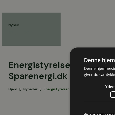
Nyhed
27. juni 2017
Denne hjem
Energistyrelsens rådgivn
Denne hjemmeside
Sparenergi.dk
giver du samtykke
Ydee
Hjem
Nyheder
Energistyrelsens rådgivningstilbud på Spa