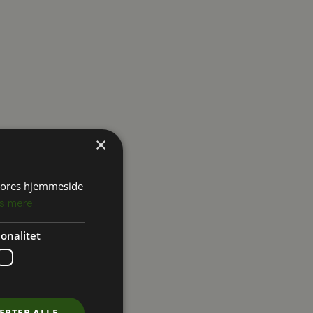
×
 vores hjemmeside
s mere
onalitet
EPTER ALLE