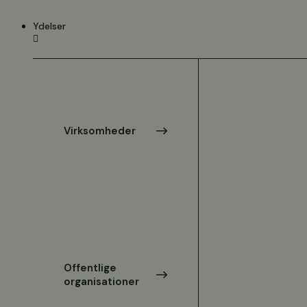
Videre
til
Ydelser
indhold
Virksomheder
Offentlige
organisationer