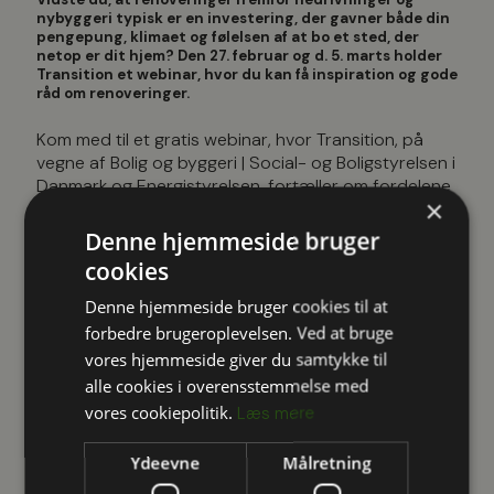
nybyggeri typisk er en investering, der gavner både din
pengepung, klimaet og følelsen af at bo et sted, der
netop er dit hjem? Den 27. februar og d. 5. marts holder
Transition et webinar, hvor du kan få inspiration og gode
råd om renoveringer.
Kom med til et gratis webinar, hvor Transition, på
vegne af Bolig og byggeri | Social- og Boligstyrelsen i
Danmark og Energistyrelsen, fortæller om fordelene
×
ved at renovere din bolig fremfor at rive ned og
bygge nyt.
Denne hjemmeside bruger
cookies
Webinaret henvender sig både til dig, der står over
for valget mellem at renovere eller rive dit hus ned
Denne hjemmeside bruger cookies til at
og bygge nyt, samt til dig, som blot søger inspiration
forbedre brugeroplevelsen. Ved at bruge
og vejledning til en vellykket renoveringsproces.
vores hjemmeside giver du samtykke til
Under webinaret vil der blive præsenteret konkrete
alle cookies i overensstemmelse med
cases på renoveringsprojekter, hvor fokus er på
vores cookiepolitik.
Læs mere
både processen, udfordringerne og potentialerne
ved renovering.
Ydeevne
Målretning
Webinaret afholdes både d. d. 27. februar kl. 17-18.30