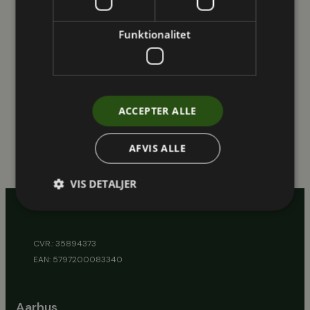
eller d. 5. marts kl. 17-18.30.
Funktionalitet
Du kan tilmelde dig via følgende links:
D. 27. februar:
tilmeld dig ved at klikke her
ACCEPTER ALLE
D. 5. marts:
tilmeld dig ved at klikke her
AFVIS ALLE
VIS DETALJER
CVR.: 35894373
EAN: 5797200083340
Aarhus