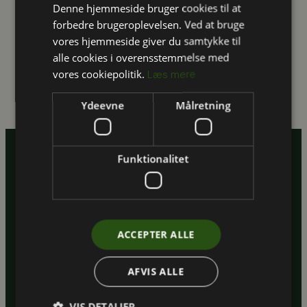
inspirerende oplæg.
Denne hjemmeside bruger cookies til at
forbedre brugeroplevelsen. Ved at bruge
Steffen Petersen diskuterede bl.a. effekterne ved
vores hjemmeside giver du samtykke til
energirenovering på indeklima, mens Johanne Mose
alle cookies i overensstemmelse med
Entwistle satte mennesket og adfærden i centrum.
vores cookiepolitik.
Læs mere
Læs hendes blog indlæg her:
Læs mere her
Ydeevne
Målretning
Funktionalitet
CVR.: 35894373
EAN: 5797200083340
ACCEPTER ALLE
Aarhus
AFVIS ALLE
Havnevej 1, 2. sal
8000 Aarhus C
VIS DETALJER