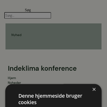
Videre
til
Søg
indhold
Nyhed
17. marts 2015
Indeklima konference
Hjem
Nyheder
×
Indeklima konference
Denne hjemmeside bruger
På gårsdagens konference for Rådet for Sundt
cookies
Indeklima på Hindsgavl Slot var der flere