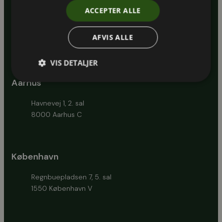
ACCEPTER ALLE
AFVIS ALLE
CVR.: 35894373
EAN: 5797200083340
VIS DETALJER
Aarhus
Havnevej 1, 2. sal
8000 Aarhus C
København
Regnbuepladsen 7, 5. sal
1550 København V