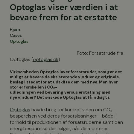
Optoglas viser værdien i at
bevare frem for at erstatte
Hjem
Cases
Optoglas
Foto: Forsatsrude fra
Optoglas (
optoglas.dk
)
Virksomheden Optoglas
laver
forsatsruder, som gør det
muligt
at bevare de eksisterende vinduer
og originale
beslag
i stedet for at udskifte dem med nye. Men hvor
stor er forskellen i
CO₂
-
udledning
en
ved
bevar
ing
versus
erstat
ning med
nye
vinduer
?
Det ønskede Optoglas at få
indsigt i
.
Optoglas
havde brug for konkret viden om
CO₂
–
besparelsen ved deres
forsats
løsning
er –
både i
forhold til produktionen af forsatsruderne
samt
den
energibesparelse der følger, når de
monteres.