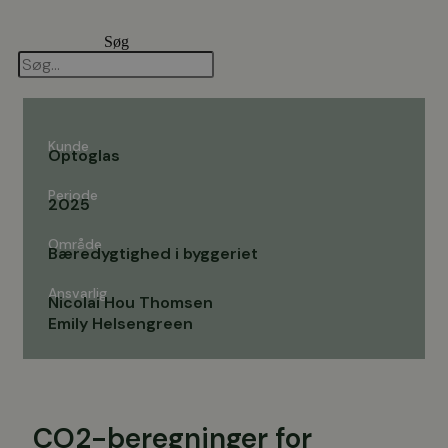
Videre
til
Søg
indhold
Kunde
Optoglas
Periode
2025
Område
Bæredygtighed i byggeriet
Ansvarlig
Nicolai Hou Thomsen
Emily Helsengreen
CO2-beregninger for