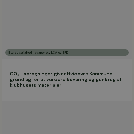
,
Bæredygtighed i byggeriet
LCA og EPD
CO₂ -beregninger giver Hvidovre Kommune
grundlag for at vurdere bevaring og genbrug af
klubhusets materialer