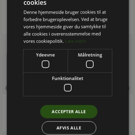
cookies
Byggeri i forandring - kompetenceforløb for
Erhvervshus Hovedstaden klæder
Denne hjemmeside bruger cookies til at
virksomheder på
forbedre brugeroplevelsen. Ved at bruge
vores hjemmeside giver du samtykke til
alle cookies i overensstemmelse med
vores cookiepolitik.
Læs mere
Ydeevne
Målretning
Funktionalitet
Bæredygtighed i byggeriet
Hillerød Kommune - genbrug af tagsten i
ACCEPTER ALLE
skolebyggeri
AFVIS ALLE