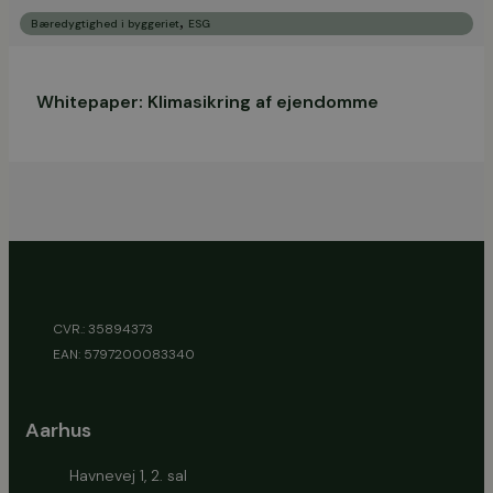
,
Bæredygtighed i byggeriet
ESG
Whitepaper: Klimasikring af ejendomme
CVR.: 35894373
EAN: 5797200083340
Aarhus
Havnevej 1, 2. sal