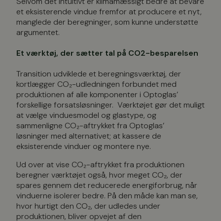
Selvom det intuitivt er klimamæssigt bedre at bevare
et eksisterende vindue fremfor
at producere et nyt,
manglede der
beregninger
, som kunne understøtte
argumentet.
Et værktøj, der sætter tal på CO2-besparelsen
Transition udviklede et beregningsværktøj, der
kortlægger
CO₂
-udledningen forbundet med
produktionen af alle komponenter i Optoglas’
forskellige forsatsløsninger. Værktøjet gør det muligt
at vælge vinduesmodel og glastype, og
sammenligne
CO₂
-aftrykket fra Optoglas’
løsninger med alternativet; at kassere de
eksisterende vinduer og montere nye.
Ud over at vise
CO₂
-aftrykket fra produktionen
beregner værktøjet også, hvor meget
CO₂
, der
spares gennem det reducerede energiforbrug, når
vinduerne isolerer bedre. På den måde kan man se,
hvor hurtigt den
CO₂
, der udledes under
produktionen, bliver opvejet af den