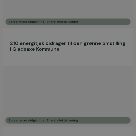
,
Borgerrettet rådgivning
Energieffektivisering
210 energitjek bidrager til den grønne omstilling
i Gladsaxe Kommune
,
Borgerrettet rådgivning
Energieffektivisering