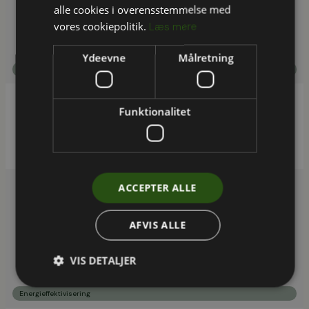
alle cookies i overensstemmelse med
vores cookiepolitik.
Læs mere
Ydeevne
Målretning
,
Bæredygtighed i byggeriet
Energieffektivisering
Funktionalitet
Fremfærd styrker Teknisk Service-personales
kompetencer indenfor energirigtig drift
ACCEPTER ALLE
AFVIS ALLE
VIS DETALJER
Energieffektivisering