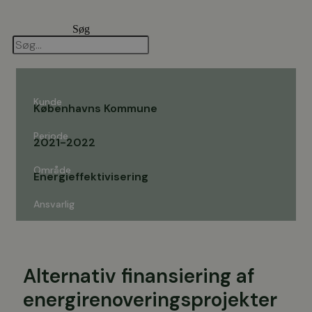
Videre
til
Søg
indhold
Kunde
Københavns Kommune
Periode
2021-2022
Område
Energieffektivisering
Ansvarlig
Alternativ finansiering af
energirenoveringsprojekter