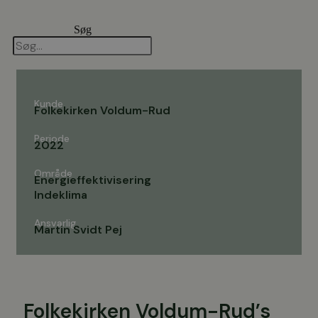
Videre
til
Søg
indhold
Kunde
Folkekirken Voldum-Rud
Periode
2022
Område
Energieffektivisering
Indeklima
Ansvarlig
Martin Svidt Pej
Folkekirken Voldum-Rud’s