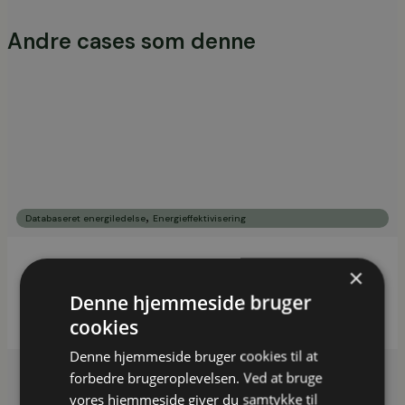
Andre cases som denne
,
Databaseret energiledelse
Energieffektivisering
×
Salling Group opnår ISO 50001-certificering for
Denne hjemmeside bruger
Netto Tyskland
cookies
Denne hjemmeside bruger cookies til at
forbedre brugeroplevelsen. Ved at bruge
vores hjemmeside giver du samtykke til