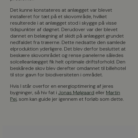
Det kunne konstateres at anlægget var blevet
installeret for tæt på et skovområde, hvilket
resulterede i at anlægget stod i skygge på visse
tidspunkter af døgnet. Derudover var der blevet
dannet en belægning af skidt på anlægget grundet
nedfaldet fra træerne. Dette nedsatte den samlede
elproduktion yderligere. Det blev derfor besluttet at
beskære skovområdet og rense panelerne således
solcelleanlægget fik helt optimale driftsforhold. Den
beskårede skov blev derefter omdannet til billehotel
til stor gavn for biodiversiteten i området.
Hvis I står overfor en energioptimering af jeres
bygninger, så hiv fat i
Jonas Mølgaard
eller
Martin
Pej
, som kan guide jer igennem et forløb som dette.