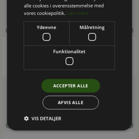
alle cookies i overensstemmelse med
vores cookiepolitik.
Læs mere
Ydeevne
Målretning
Indeklima
Funktionalitet
Indeklimakortlægning på Ballerup Kommunes
skoler
ACCEPTER ALLE
AFVIS ALLE
VIS DETALJER
Energieffektivisering