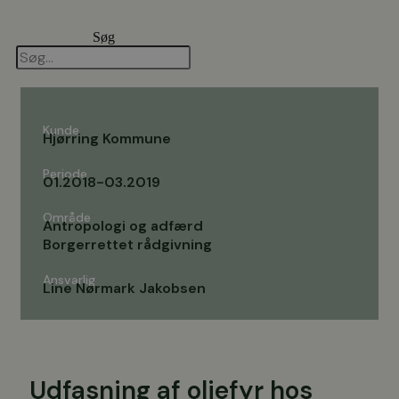
Videre
til
Søg
indhold
Kunde
Hjørring Kommune
Periode
01.2018-03.2019
Område
Antropologi og adfærd
Borgerrettet rådgivning
Ansvarlig
Line Nørmark Jakobsen
Udfasning af oliefyr hos