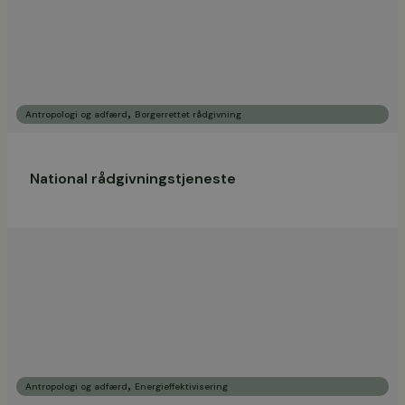
,
Antropologi og adfærd
Borgerrettet rådgivning
National rådgivningstjeneste
,
Antropologi og adfærd
Energieffektivisering