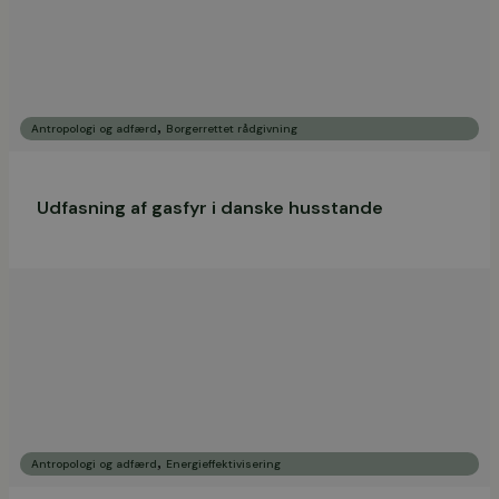
,
Antropologi og adfærd
Borgerrettet rådgivning
Udfasning af gasfyr i danske husstande
,
Antropologi og adfærd
Energieffektivisering