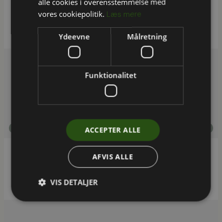
alle cookies i overensstemmelse med
Syv kommuner fik udført energitjek hos private
vores cookiepolitik.
Læs mere
boligejere i 2023
Ydeevne
Målretning
Funktionalitet
,
Antropologi og adfærd
Bæredygtighed i byggeriet
ACCEPTER ALLE
AFVIS ALLE
Taskforce skal kompetenceopbygge bygherrer i
Region Hovedstaden
VIS DETALJER