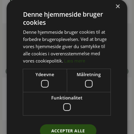
Ny metode skal løfte kvaliteten af
×
indeklimaspørgsmål i de kommunale APV’er
Denne hjemmeside bruger
cookies
Denne hjemmeside bruger cookies til at
forbedre brugeroplevelsen. Ved at bruge
vores hjemmeside giver du samtykke til
alle cookies i overensstemmelse med
vores cookiepolitik.
Læs mere
Indeklima
Ydeevne
Målretning
Indeklimaværktøj har kortlagt det sandsynlige
Funktionalitet
indeklima på 208 folkeskoler og i 269
daginstitutioner
ACCEPTER ALLE