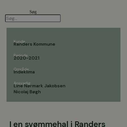
Videre
til
Søg
indhold
Kunde
Randers Kommune
Periode
2020-2021
Område
Indeklima
Ansvarlig
Line Nørmark Jakobsen
Nicolaj Bøgh
I en svømmehal i Randers