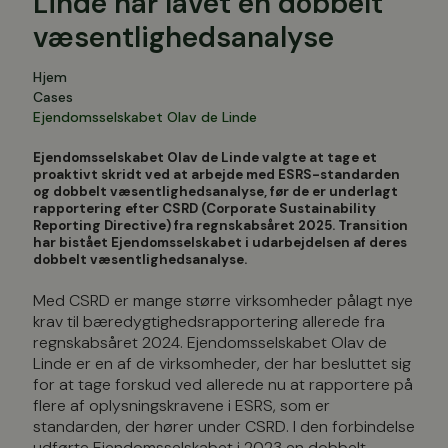
Linde har lavet en dobbelt
væsentlighedsanalyse
Hjem
Cases
Ejendomsselskabet Olav de Linde
Ejendomsselskabet Olav de Linde valgte at tage et
proaktivt skridt ved at arbejde med ESRS-standarden
og dobbelt væsentlighedsanalyse, før de er underlagt
rapportering efter CSRD (Corporate Sustainability
Reporting Directive) fra regnskabsåret 2025. Transition
har bistået Ejendomsselskabet i udarbejdelsen af deres
dobbelt væsentlighedsanalyse.
Med CSRD er mange større virksomheder pålagt nye
krav til bæredygtighedsrapportering allerede fra
regnskabsåret 2024. Ejendomsselskabet Olav de
Linde er en af de virksomheder, der har besluttet sig
for at tage forskud ved allerede nu at rapportere på
flere af oplysningskravene i ESRS, som er
standarden, der hører under CSRD. I den forbindelse
udførte Ejendomsselskabet i 2023 en dobbelt