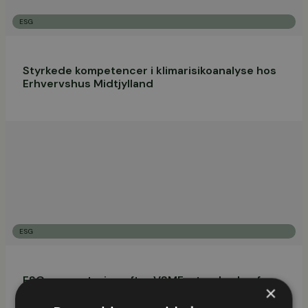
ESG
Styrkede kompetencer i klimarisikoanalyse hos
Erhvervshus Midtjylland
ESG
ESG-rapportering efter VSME-standarden for
×
Karisefonden