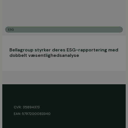
ESG
Bellagroup styrker deres ESG-rapportering med
dobbelt væsentlighedsanalyse
CVR.: 35894373
EAN: 5797200083340