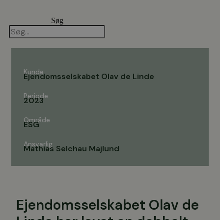
Videre
til
Søg
indhold
Kunde
Ejendomsselskabet Olav de Linde
Periode
2023
Område
ESG
Ansvarlig
Mathias Selchau Majlund
Ejendomsselskabet Olav de