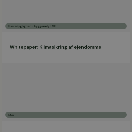
,
Bæredygtighed i byggeriet
ESG
Whitepaper: Klimasikring af ejendomme
ESG