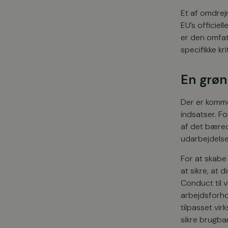
Et af omdrej
EU’s officiel
er den omfat
specifikke kr
En grøn
Der er komm
indsatser. F
af det bæred
udarbejdelse
For at skabe
at sikre, at
Conduct til 
arbejdsforh
tilpasset vi
sikre brugba