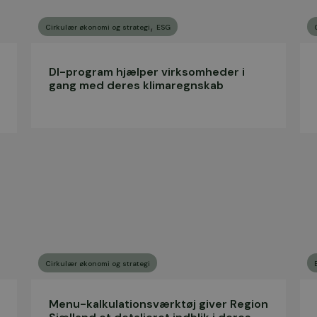
,
Cirkulær økonomi og strategi
ESG
DI-program hjælper virksomheder i
gang med deres klimaregnskab
Cirkulær økonomi og strategi
Menu-kalkulationsværktøj giver Region