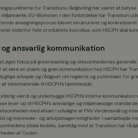
ningspunkterne for Transitions rådgivning har været at belys
le miljømærke, EU-Blomsten. I den forbindelse har Transition u
tende ansøgningsproces blevet struktureret og konkretiseret s
iterier indenfor hele produktets livscyklus, som HSCPH skal ku
 og ansvarlig kommunikation
et øget fokus på greenwashing og virksomhedernes generelle
or at sikre en stærk og grøn kommunikation hos HSCPH har Tran
ygtige arbejde og rådgivet om reglerne og potentialer for grø
 af tekstmateriale til HSCPH’s hjemmeside.
 yderlig værdi og underbygge HSCPH’s interne kommunikation m
 disse lever op til HSCPH’s ansvarlige og miljømæssige standard
virksomheden med afsæt i udvalgte af FN’s Verdensmål og intern
old og menneske- og arbejdstagerrettigheder. I samarbejde 
rksomhedens etiske kodeks, samtidig med at Transition har råd
rheden af Coden.