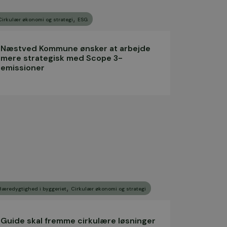
,
Cirkulær økonomi og strategi
ESG
Næstved Kommune ønsker at arbejde
mere strategisk med Scope 3-
emissioner
,
Bæredygtighed i byggeriet
Cirkulær økonomi og strategi
Guide skal fremme cirkulære løsninger