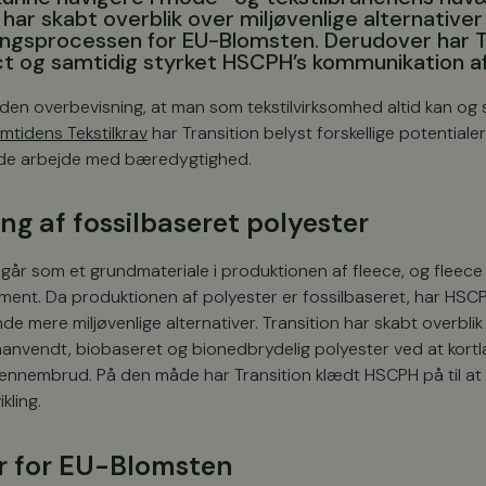
 har skabt overblik over miljøvenlige alternativer
ringsprocessen for EU-Blomsten. Derudover har T
t og samtidig styrket HSCPH’s kommunikation af
 den overbevisning, at man som tekstilvirksomhed altid kan og
mtidens Tekstilkrav
har Transition belyst forskellige potentia
de arbejde med bæredygtighed.
ng af fossilbaseret polyester
dgår som et grundmateriale i produktionen af fleece, og fleec
ment. Da produktionen af polyester er fossilbaseret, har HSCP
de mere miljøvenlige alternativer. Transition har skabt overbl
anvendt, biobaseret og bionedbrydelig polyester ved at kor
gennembrud. På den måde har Transition klædt HSCPH på til at
kling.
 for EU-Blomsten