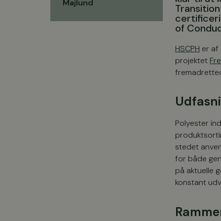
Majlund
Transition
certifice
of Conduc
HSCPH
er af
projektet
Fre
fremadrette
Udfasni
Polyester in
produktsorti
stedet anven
for både gen
på aktuelle 
konstant udvi
Rammer