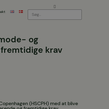
akt
i mode- og
fremtidige krav
n Copenhagen (HSCPH) med at blive
værende og fremtidige krav.