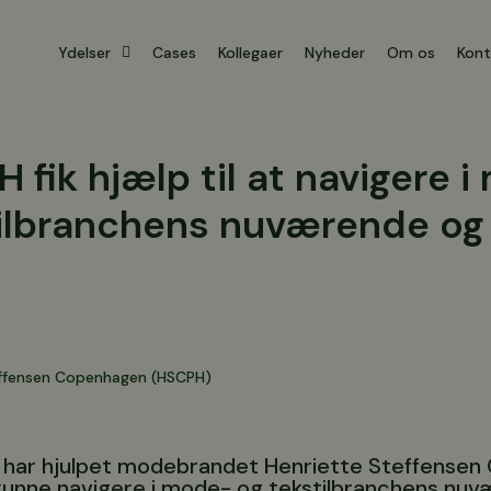
Ydelser
Cases
Kollegaer
Nyheder
Om os
Kont
 fik hjælp til at navigere 
ilbranchens nuværende og 
effensen Copenhagen (HSCPH)
n har hjulpet modebrandet Henriette Steffense
at kunne navigere i mode- og tekstilbranchens nu