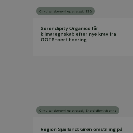
,
Cirkulær økonomi og strategi
ESG
Serendipity Organics får
klimaregnskab efter nye krav fra
GOTS-certificering
,
Cirkulær økonomi og strategi
Energieffektivisering
Region Sjælland: Grøn omstilling på