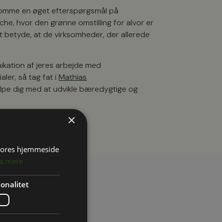
dekomme en øget efterspørgsmål på
e, hvor den grønne omstilling for alvor er
t betyde, at de virksomheder, der allerede
ikation af jeres arbejde med
aler, så tag fat i
Mathias
lpe dig med at udvikle bæredygtige og
×
 vores hjemmeside
s mere
onalitet