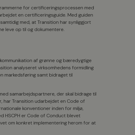
e rammerne for certificeringsprocessen med
darbejdet en certificeringsguide. Med guiden
amtidig med, at Transition har synliggjort
nne leve op til og dokumentere.
 kommunikation af grønne og bæredygtige
sition analyseret virksomhedens formidling
n markedsføring samt bidraget til
ed samarbejdspartnere, der skal bidrage til
er, har Transition udarbejdet en Code of
ationale konventioner inden for miljø,
med HSCPH er Code of Conduct blevet
givet om konkret implementering herom for at