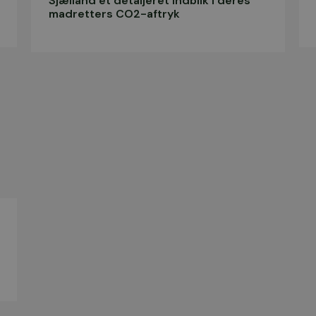
Sjælland et detaljeret indblik i deres
madretters CO2-aftryk