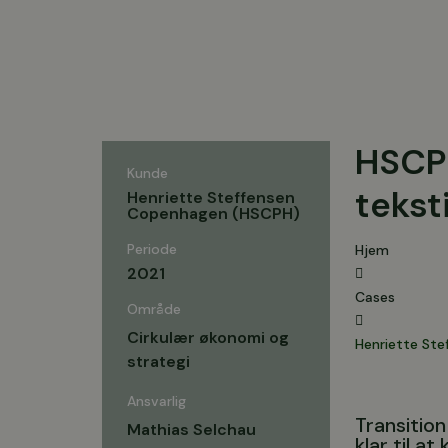
HSCPH
Kunde
tekst
Henriette Steffensen
Copenhagen (HSCPH)
Periode
Hjem
2021
Cases
Område
Cirkulær økonomi og
Henriette St
strategi
Ansvarlig
Transitio
Mathias Selchau
klar til 