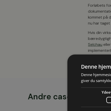
Forløbets fo
dokumentatio
kommet på da
nu har taget 
Hvis din vir
bæredygtighed
Selchau
elle
implementerb
Denne hjem
Denne hjemmeside
giver du samtykke
Ydee
Andre cases som de