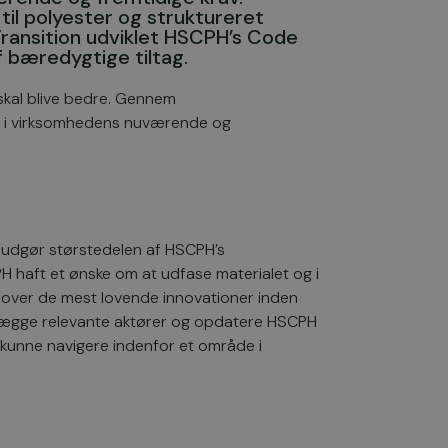
 til polyester og struktureret
ransition udviklet HSCPH’s Code
 bæredygtige tiltag.
 skal blive bedre. Gennem
ler i virksomhedens nuværende og
e udgør størstedelen af HSCPH’s
H haft et ønske om at udfase materialet og i
ik over de mest lovende innovationer inden
tlægge relevante aktører og opdatere HSCPH
 kunne navigere indenfor et område i