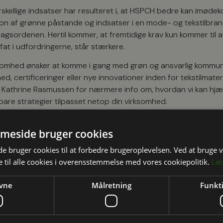
rskellige indsatser har resulteret i, at HSPCH bedre kan imø
n af grønne påstande og indsatser i en mode- og tekstilbranch
gsordenen. Hertil kommer, at fremtidige krav kun kommer til a
fat i udfordringerne, står stærkere.
ksomhed ønsker at komme i gang med grøn og ansvarlig kommun
, certificeringer eller nye innovationer inden for tekstilmateri
r Kathrine Rasmussen for nærmere info om, hvordan vi kan hjæ
are strategier tilpasset netop din virksomhed.
meside bruger cookies
 bruger cookies til at forbedre brugeroplevelsen. Ved at bruge
 til alle cookies i overensstemmelse med vores cookiepolitik.
Læ
vne
Målretning
Funkti
nne