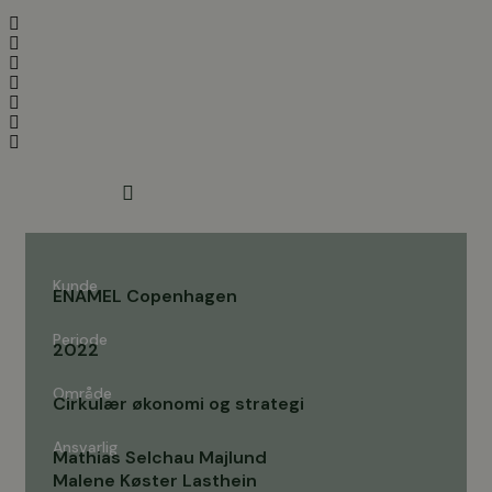
Videre
til
indhold
Kunde
ENAMEL Copenhagen
Periode
2022
Område
Cirkulær økonomi og strategi
Ansvarlig
Mathias Selchau Majlund
Malene Køster Lasthein