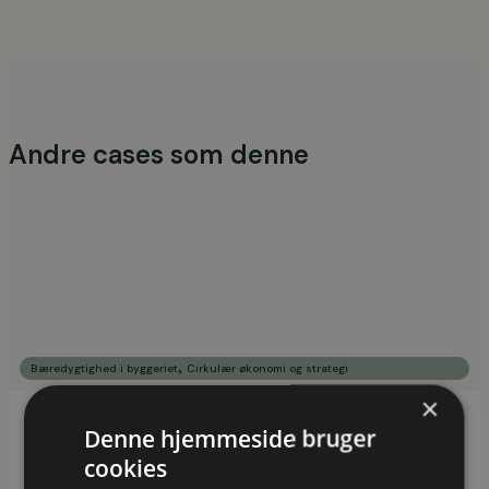
Andre cases som denne
,
Bæredygtighed i byggeriet
Cirkulær økonomi og strategi
×
Denne hjemmeside bruger
Byggeri i forandring - kompetenceforløb for
cookies
Erhvervshus Hovedstaden klæder
virksomheder på