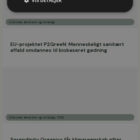
VIS DETALJER
Cirkulær økonomi og strategi
EU-projektet P2GreeN: Menneskeligt sanitært
affald omdannes til biobaseret gødning
,
Cirkulær økonomi og strategi
ESG
Serendipity Organics får klimaregnskab efter