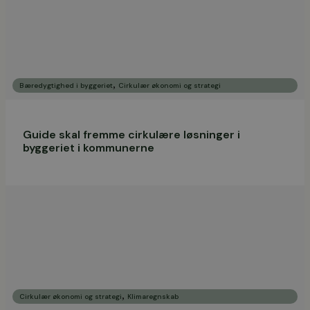
,
Bæredygtighed i byggeriet
Cirkulær økonomi og strategi
Guide skal fremme cirkulære løsninger i
byggeriet i kommunerne
,
Cirkulær økonomi og strategi
Klimaregnskab