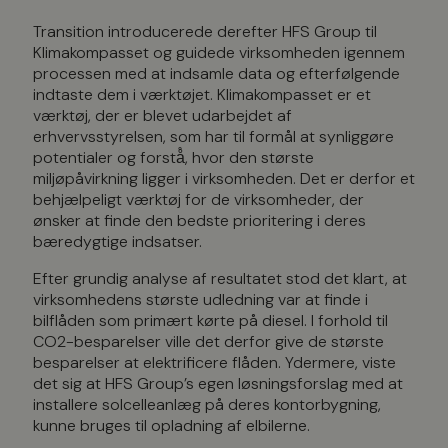
Transition introducerede derefter HFS Group til
Klimakompasset og guidede virksomheden igennem
processen med at indsamle data og efterfølgende
indtaste dem i værktøjet. Klimakompasset er et
værktøj, der er blevet udarbejdet af
erhvervsstyrelsen, som har til formål at synliggøre
potentialer og forstå̊, hvor den største
miljøpåvirkning ligger i virksomheden. Det er derfor et
behjælpeligt værktøj for de virksomheder, der
ønsker at finde den bedste prioritering i deres
bæredygtige indsatser.
Efter grundig analyse af resultatet stod det klart, at
virksomhedens største udledning var at finde i
bilflåden som primært kørte på diesel. I forhold til
CO2-besparelser ville det derfor give de største
besparelser at elektrificere flåden. Ydermere, viste
det sig at HFS Group’s egen løsningsforslag med at
installere solcelleanlæg på deres kontorbygning,
kunne bruges til opladning af elbilerne.