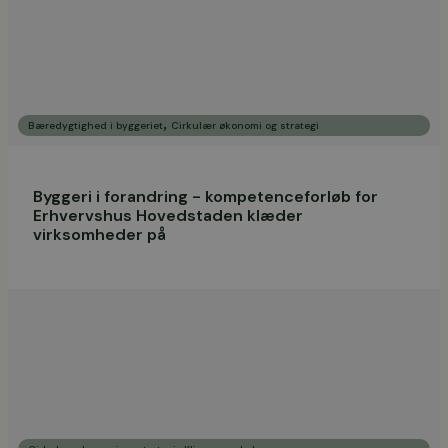
,
Bæredygtighed i byggeriet
Cirkulær økonomi og strategi
Byggeri i forandring - kompetenceforløb for
Erhvervshus Hovedstaden klæder
virksomheder på
,