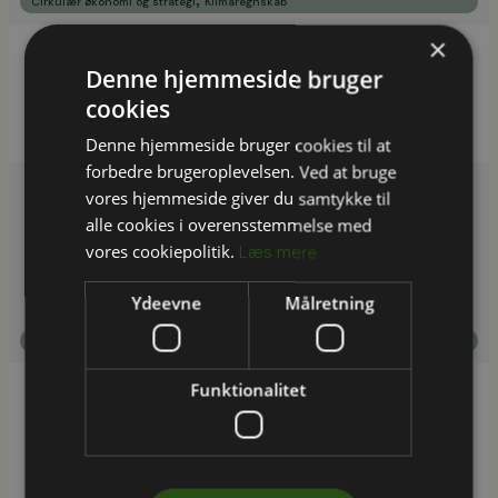
Cirkulær økonomi og strategi
Klimaregnskab
×
Denne hjemmeside bruger
Partnerskab for Bæredygtig Turismeudvikling
og Sustainable Choice: 30+ certificeringsforløb
cookies
Denne hjemmeside bruger cookies til at
forbedre brugeroplevelsen. Ved at bruge
vores hjemmeside giver du samtykke til
alle cookies i overensstemmelse med
vores cookiepolitik.
Læs mere
Ydeevne
Målretning
Cirkulær økonomi og strategi
Funktionalitet
EU-projektet P2GreeN: Menneskeligt sanitært
affald omdannes til biobaseret gødning