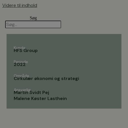
Videre til indhold
Søg
Kunde
HFS Group
Periode
2022
Område
Cirkulær økonomi og strategi
Ansvarlig
Martin Svidt Pej
Malene Køster Lasthein