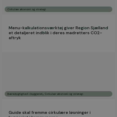
Cirkulær økonomi og strategi
Menu-kalkulationsværktøj giver Region Sjælland
et detaljeret indblik i deres madretters CO2-
aftryk
,
Bæredygtighed i byggeriet
Cirkulær økonomi og strategi
Guide skal fremme cirkulære løsninger i