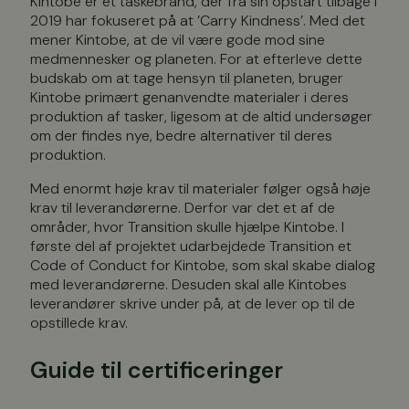
Kintobe er et taskebrand, der fra sin opstart tilbage i
2019 har fokuseret på at ’Carry Kindness’. Med det
mener Kintobe, at de vil være gode mod sine
medmennesker og planeten. For at efterleve dette
budskab om at tage hensyn til planeten, bruger
Kintobe primært genanvendte materialer i deres
produktion af tasker, ligesom at de altid undersøger
om der findes nye, bedre alternativer til deres
produktion.
Med enormt høje krav til materialer følger også høje
krav til leverandørerne. Derfor var det et af de
områder, hvor Transition skulle hjælpe Kintobe. I
første del af projektet udarbejdede Transition et
Code of Conduct for Kintobe, som skal skabe dialog
med leverandørerne. Desuden skal alle Kintobes
leverandører skrive under på, at de lever op til de
opstillede krav.
Guide til certificeringer