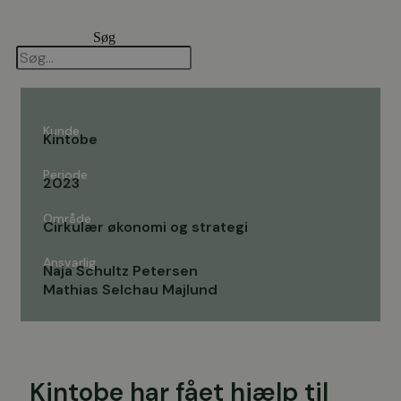
Videre
til
Søg
indhold
Kunde
Kintobe
Periode
2023
Område
Cirkulær økonomi og strategi
Ansvarlig
Naja Schultz Petersen
Mathias Selchau Majlund
Kintobe har fået hjælp til